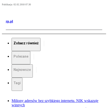
Publikacja:
02.02.2018 07:30
rp.pl
Zobacz również
Polecane
Najnowsze
Tagi
Miliony adresów bez szybkiego internetu. NIK wskazuje
winnych