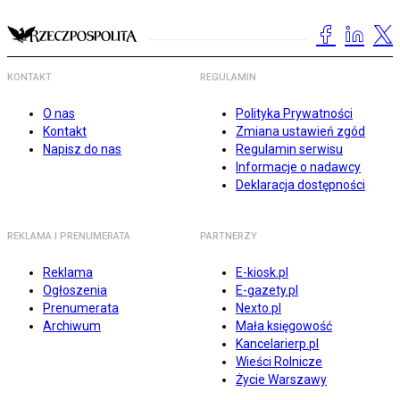
KONTAKT
REGULAMIN
O nas
Polityka Prywatności
Kontakt
Zmiana ustawień zgód
Napisz do nas
Regulamin serwisu
Informacje o nadawcy
Deklaracja dostępności
REKLAMA I PRENUMERATA
PARTNERZY
Reklama
E-kiosk.pl
Ogłoszenia
E-gazety.pl
Prenumerata
Nexto.pl
Archiwum
Mała księgowość
Kancelarierp.pl
Wieści Rolnicze
Życie Warszawy