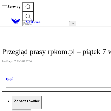
Serwisy
C
yfrowa
Przegląd prasy rpkom.pl – piątek 7 
Publikacja:
07.09.2018 07:30
rp.pl
Zobacz również