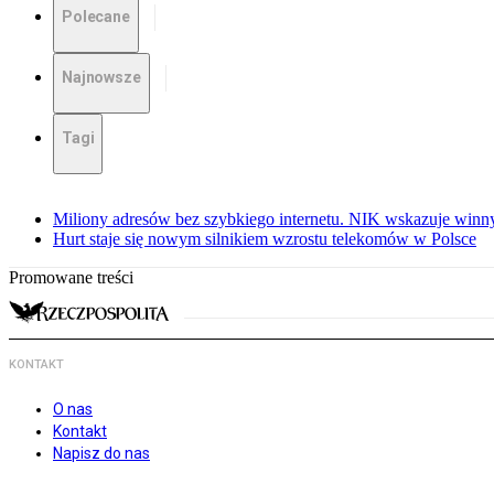
Polecane
Najnowsze
Tagi
Miliony adresów bez szybkiego internetu. NIK wskazuje winn
Hurt staje się nowym silnikiem wzrostu telekomów w Polsce
Promowane treści
KONTAKT
O nas
Kontakt
Napisz do nas