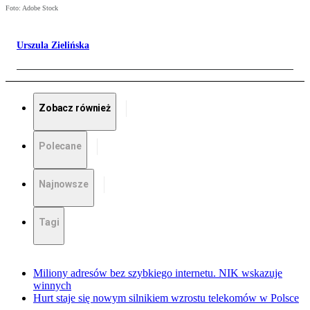
Foto: Adobe Stock
Urszula Zielińska
Zobacz również
Polecane
Najnowsze
Tagi
Miliony adresów bez szybkiego internetu. NIK wskazuje
winnych
Hurt staje się nowym silnikiem wzrostu telekomów w Polsce