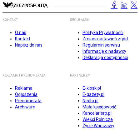
KONTAKT
REGULAMIN
O nas
Polityka Prywatności
Kontakt
Zmiana ustawień zgód
Napisz do nas
Regulamin serwisu
Informacje o nadawcy
Deklaracja dostępności
REKLAMA I PRENUMERATA
PARTNERZY
Reklama
E-kiosk.pl
Ogłoszenia
E-gazety.pl
Prenumerata
Nexto.pl
Archiwum
Mała księgowość
Kancelarierp.pl
Wieści Rolnicze
Życie Warszawy