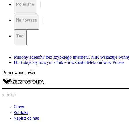
Polecane
Najnowsze
Tagi
Miliony adresów bez szybkiego internetu. NIK wskazuje winn
Hurt staje się nowym silnikiem wzrostu telekomów w Polsce
Promowane treści
KONTAKT
O nas
Kontakt
Napisz do nas