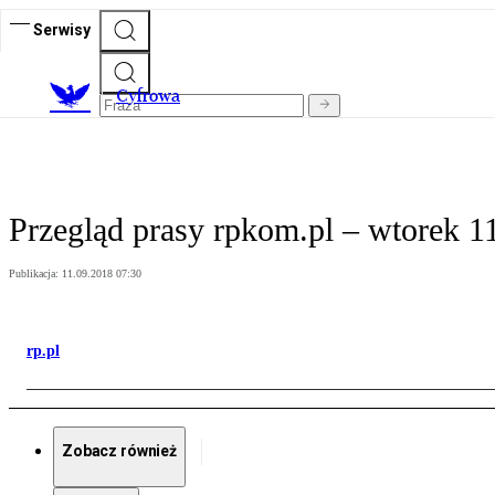
Serwisy
C
yfrowa
Przegląd prasy rpkom.pl – wtorek 1
Publikacja:
11.09.2018 07:30
rp.pl
Zobacz również