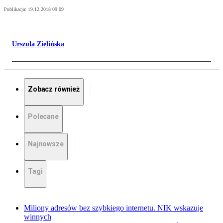
Publikacja:
19.12.2018 09:09
Urszula Zielińska
Zobacz również
Polecane
Najnowsze
Tagi
Miliony adresów bez szybkiego internetu. NIK wskazuje
winnych