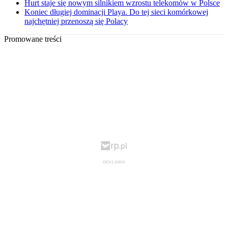
Hurt staje się nowym silnikiem wzrostu telekomów w Polsce
Koniec długiej dominacji Playa. Do tej sieci komórkowej
najchętniej przenoszą się Polacy
Promowane treści