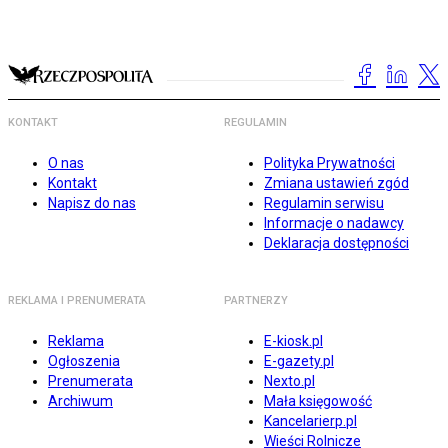
KONTAKT
REGULAMIN
O nas
Polityka Prywatności
Kontakt
Zmiana ustawień zgód
Napisz do nas
Regulamin serwisu
Informacje o nadawcy
Deklaracja dostępności
REKLAMA I PRENUMERATA
PARTNERZY
Reklama
E-kiosk.pl
Ogłoszenia
E-gazety.pl
Prenumerata
Nexto.pl
Archiwum
Mała księgowość
Kancelarierp.pl
Wieści Rolnicze