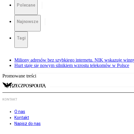
Polecane
Najnowsze
Tagi
Miliony adresów bez szybkiego internetu. NIK wskazuje winn
Hurt staje się nowym silnikiem wzrostu telekomów w Polsce
Promowane treści
KONTAKT
O nas
Kontakt
Napisz do nas