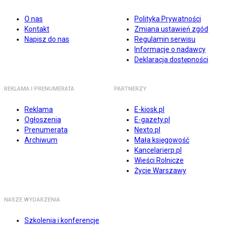
O nas
Polityka Prywatności
Kontakt
Zmiana ustawień zgód
Napisz do nas
Regulamin serwisu
Informacje o nadawcy
Deklaracja dostępności
REKLAMA I PRENUMERATA
PARTNERZY
Reklama
E-kiosk.pl
Ogłoszenia
E-gazety.pl
Prenumerata
Nexto.pl
Archiwum
Mała księgowość
Kancelarierp.pl
Wieści Rolnicze
Życie Warszawy
NASZE WYDARZENIA
Szkolenia i konferencje