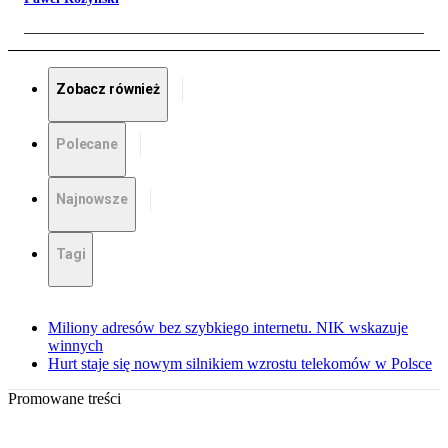
Zobacz również
Polecane
Najnowsze
Tagi
Miliony adresów bez szybkiego internetu. NIK wskazuje
winnych
Hurt staje się nowym silnikiem wzrostu telekomów w Polsce
Promowane treści