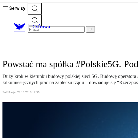
Serwisy
C
yfrowa
Powstać ma spółka #Polskie5G. P
Duży krok w kierunku budowy polskiej sieci 5G. Budowę operator
kilkumiesięcznych prac na zapleczu rządu – dowiaduje się “Rzeczpos
Publikacja:
28.10.2019 12:55