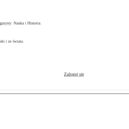
!
azyny: Nauka i Historia.
ki i ze świata.
Zaloguj się