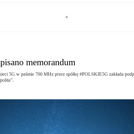
odpisano memorandum
a sieci 5G w paśmie 700 MHz przez spółkę #POLSKIE5G zakłada podp
polita”.