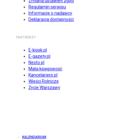
Zmiana ustawień zgód
Regulamin serwisu
Informacje o nadawcy
Deklaracja dostępności
PARTNERZY
E-kiosk.pl
E-gazety.pl
Nexto.pl
Mała księgowość
Kancelarierp.pl
Wieści Rolnicze
Życie Warszawy
KALENDARIUM