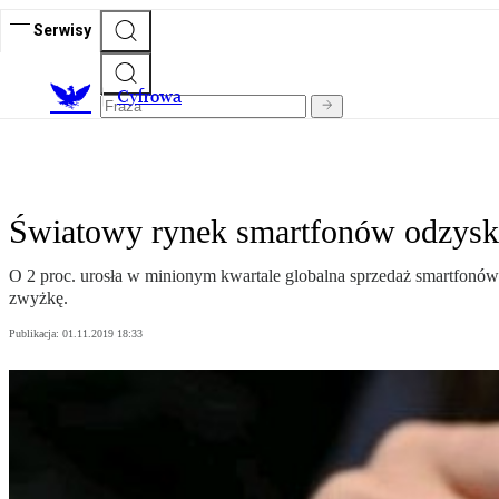
Serwisy
C
yfrowa
Światowy rynek smartfonów odzysku
O 2 proc. urosła w minionym kwartale globalna sprzedaż smartfonów –
zwyżkę.
Publikacja:
01.11.2019 18:33