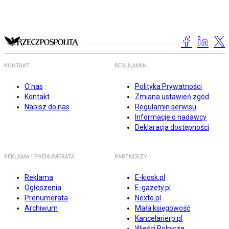
KONTAKT
REGULAMIN
O nas
Polityka Prywatności
Kontakt
Zmiana ustawień zgód
Napisz do nas
Regulamin serwisu
Informacje o nadawcy
Deklaracja dostępności
REKLAMA I PRENUMERATA
PARTNERZY
Reklama
E-kiosk.pl
Ogłoszenia
E-gazety.pl
Prenumerata
Nexto.pl
Archiwum
Mała księgowość
Kancelarierp.pl
Wieści Rolnicze