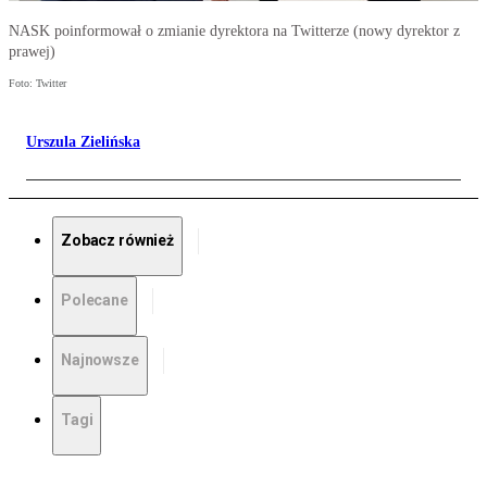
NASK poinformował o zmianie dyrektora na Twitterze (nowy dyrektor z
prawej)
Foto: Twitter
Urszula Zielińska
Zobacz również
Polecane
Najnowsze
Tagi