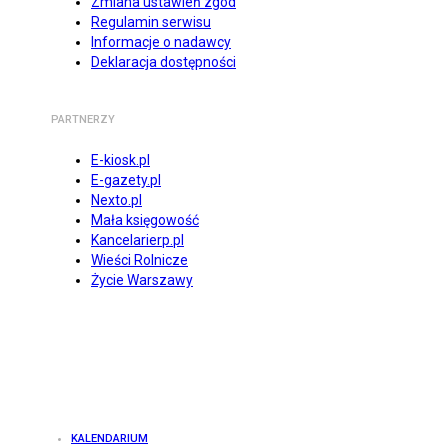
Zmiana ustawień zgód
Regulamin serwisu
Informacje o nadawcy
Deklaracja dostępności
PARTNERZY
E-kiosk.pl
E-gazety.pl
Nexto.pl
Mała księgowość
Kancelarierp.pl
Wieści Rolnicze
Życie Warszawy
KALENDARIUM