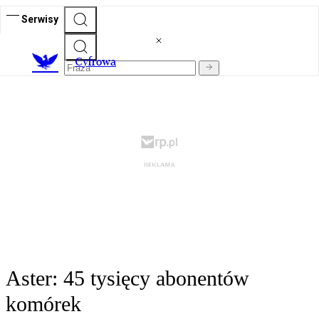
Serwisy
C
yfrowa
Aster: 45 tysięcy abonentów
komórek