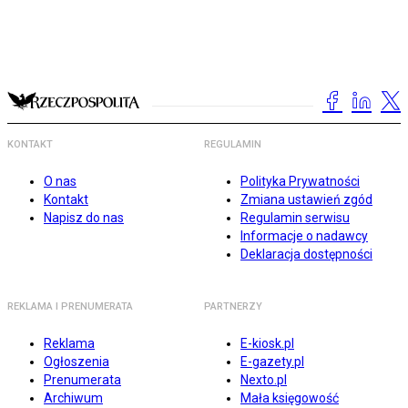
KONTAKT
REGULAMIN
O nas
Polityka Prywatności
Kontakt
Zmiana ustawień zgód
Napisz do nas
Regulamin serwisu
Informacje o nadawcy
Deklaracja dostępności
REKLAMA I PRENUMERATA
PARTNERZY
Reklama
E-kiosk.pl
Ogłoszenia
E-gazety.pl
Prenumerata
Nexto.pl
Archiwum
Mała księgowość