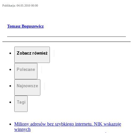
Publikacja:
04.05.2010 00:00
Tomasz Boguszewicz
Zobacz również
Polecane
Najnowsze
Tagi
Miliony adresów bez szybkiego internetu. NIK wskazuje
winnych