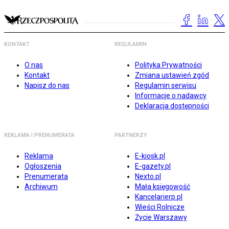
KONTAKT
REGULAMIN
O nas
Polityka Prywatności
Kontakt
Zmiana ustawień zgód
Napisz do nas
Regulamin serwisu
Informacje o nadawcy
Deklaracja dostępności
REKLAMA I PRENUMERATA
PARTNERZY
Reklama
E-kiosk.pl
Ogłoszenia
E-gazety.pl
Prenumerata
Nexto.pl
Archiwum
Mała księgowość
Kancelarierp.pl
Wieści Rolnicze
Życie Warszawy