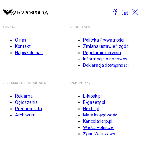
KONTAKT
REGULAMIN
O nas
Polityka Prywatności
Kontakt
Zmiana ustawień zgód
Napisz do nas
Regulamin serwisu
Informacje o nadawcy
Deklaracja dostępności
REKLAMA I PRENUMERATA
PARTNERZY
Reklama
E-kiosk.pl
Ogłoszenia
E-gazety.pl
Prenumerata
Nexto.pl
Archiwum
Mała księgowość
Kancelarierp.pl
Wieści Rolnicze
Życie Warszawy