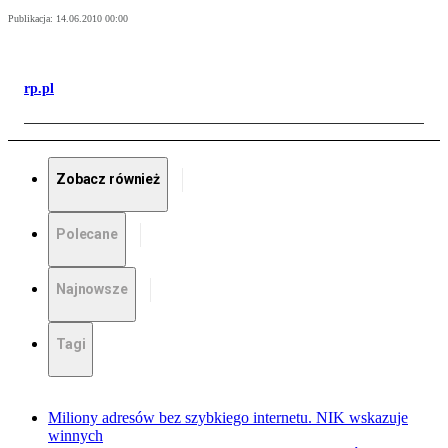
Publikacja:
14.06.2010 00:00
rp.pl
Zobacz również
Polecane
Najnowsze
Tagi
Miliony adresów bez szybkiego internetu. NIK wskazuje
winnych