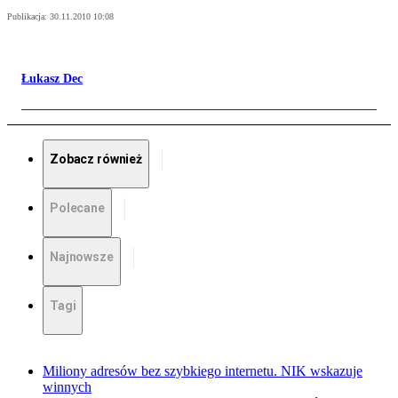
Publikacja:
30.11.2010 10:08
Łukasz Dec
Zobacz również
Polecane
Najnowsze
Tagi
Miliony adresów bez szybkiego internetu. NIK wskazuje
winnych