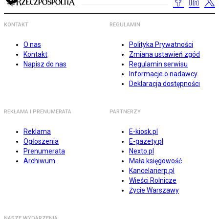
KONTAKT
REGULAMIN
O nas
Polityka Prywatności
Kontakt
Zmiana ustawień zgód
Napisz do nas
Regulamin serwisu
Informacje o nadawcy
Deklaracja dostępności
REKLAMA I PRENUMERATA
PARTNERZY
Reklama
E-kiosk.pl
Ogłoszenia
E-gazety.pl
Prenumerata
Nexto.pl
Archiwum
Mała księgowość
Kancelarierp.pl
Wieści Rolnicze
Życie Warszawy
NASZE WYDARZENIA