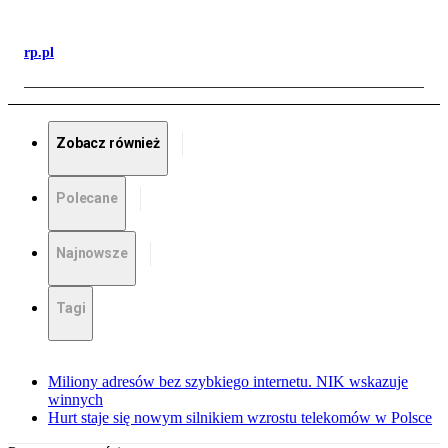
rp.pl
Zobacz również
Polecane
Najnowsze
Tagi
Miliony adresów bez szybkiego internetu. NIK wskazuje
winnych
Hurt staje się nowym silnikiem wzrostu telekomów w Polsce