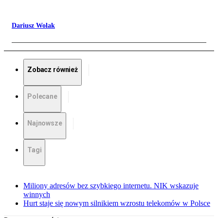
Dariusz Wolak
Zobacz również
Polecane
Najnowsze
Tagi
Miliony adresów bez szybkiego internetu. NIK wskazuje
winnych
Hurt staje się nowym silnikiem wzrostu telekomów w Polsce