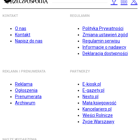
KONTAKT
REGULAMIN
O nas
Polityka Prywatności
Kontakt
Zmiana ustawień zgód
Napisz do nas
Regulamin serwisu
Informacje o nadawcy
Deklaracja dostępności
REKLAMA I PRENUMERATA
PARTNERZY
Reklama
E-kiosk.pl
Ogłoszenia
E-gazety.pl
Prenumerata
Nexto.pl
Archiwum
Mała księgowość
Kancelarierp.pl
Wieści Rolnicze
Życie Warszawy
NASZE WYDARZENIA