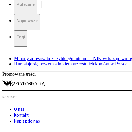
Polecane
Najnowsze
Tagi
Miliony adresów bez szybkiego internetu. NIK wskazuje winn
Hurt staje się nowym silnikiem wzrostu telekomów w Polsce
Promowane treści
KONTAKT
O nas
Kontakt
Napisz do nas