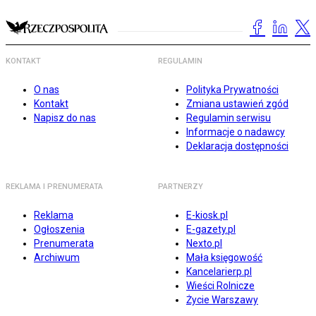
KONTAKT
REGULAMIN
O nas
Polityka Prywatności
Kontakt
Zmiana ustawień zgód
Napisz do nas
Regulamin serwisu
Informacje o nadawcy
Deklaracja dostępności
REKLAMA I PRENUMERATA
PARTNERZY
Reklama
E-kiosk.pl
Ogłoszenia
E-gazety.pl
Prenumerata
Nexto.pl
Archiwum
Mała księgowość
Kancelarierp.pl
Wieści Rolnicze
Życie Warszawy