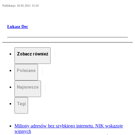
Publikacja:
10.05.2011 15:54
Łukasz Dec
Zobacz również
Polecane
Najnowsze
Tagi
Miliony adresów bez szybkiego internetu. NIK wskazuje
winnych