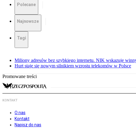
Polecane
Najnowsze
Tagi
Miliony adresów bez szybkiego internetu. NIK wskazuje winn
Hurt staje się nowym silnikiem wzrostu telekomów w Polsce
Promowane treści
KONTAKT
O nas
Kontakt
Napisz do nas