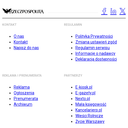
KONTAKT
REGULAMIN
O nas
Polityka Prywatności
Kontakt
Zmiana ustawień zgód
Napisz do nas
Regulamin serwisu
Informacje o nadawcy
Deklaracja dostępności
REKLAMA I PRENUMERATA
PARTNERZY
Reklama
E-kiosk.pl
Ogłoszenia
E-gazety.pl
Prenumerata
Nexto.pl
Archiwum
Mała księgowość
Kancelarierp.pl
Wieści Rolnicze
Życie Warszawy