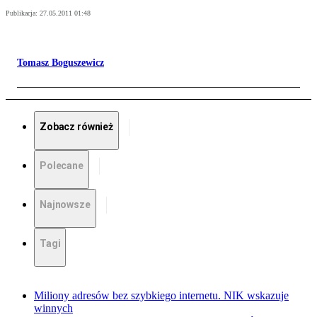
Publikacja:
27.05.2011 01:48
Tomasz Boguszewicz
Zobacz również
Polecane
Najnowsze
Tagi
Miliony adresów bez szybkiego internetu. NIK wskazuje
winnych