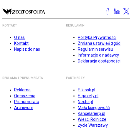
KONTAKT
REGULAMIN
O nas
Polityka Prywatności
Kontakt
Zmiana ustawień zgód
Napisz do nas
Regulamin serwisu
Informacje o nadawcy
Deklaracja dostępności
REKLAMA I PRENUMERATA
PARTNERZY
Reklama
E-kiosk.pl
Ogłoszenia
E-gazety.pl
Prenumerata
Nexto.pl
Archiwum
Mała księgowość
Kancelarierp.pl
Wieści Rolnicze
Życie Warszawy