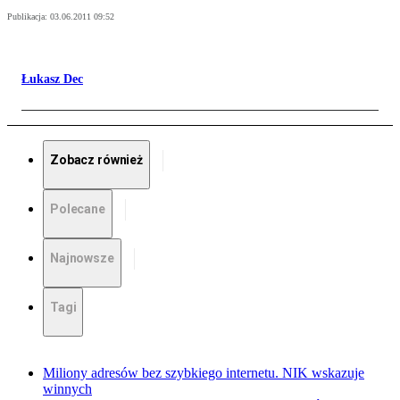
Publikacja:
03.06.2011 09:52
Łukasz Dec
Zobacz również
Polecane
Najnowsze
Tagi
Miliony adresów bez szybkiego internetu. NIK wskazuje
winnych