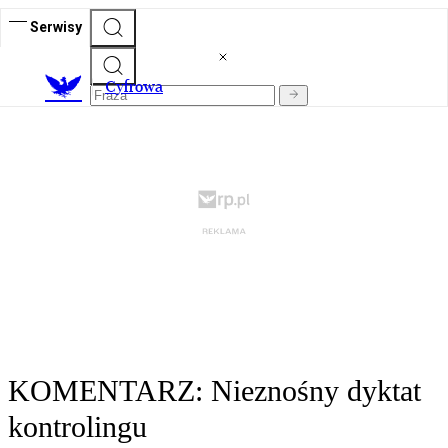
Serwisy
C
yfrowa
KOMENTARZ: Nieznośny dyktat
kontrolingu