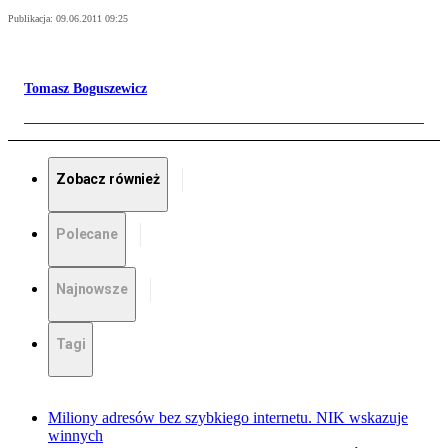
Publikacja:
09.06.2011 09:25
Tomasz Boguszewicz
Zobacz również
Polecane
Najnowsze
Tagi
Miliony adresów bez szybkiego internetu. NIK wskazuje
winnych