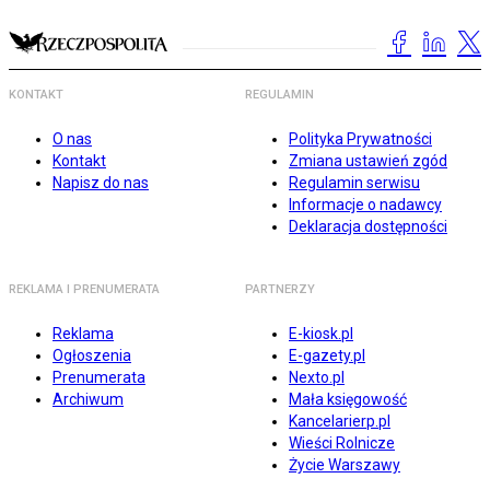
KONTAKT
REGULAMIN
O nas
Polityka Prywatności
Kontakt
Zmiana ustawień zgód
Napisz do nas
Regulamin serwisu
Informacje o nadawcy
Deklaracja dostępności
REKLAMA I PRENUMERATA
PARTNERZY
Reklama
E-kiosk.pl
Ogłoszenia
E-gazety.pl
Prenumerata
Nexto.pl
Archiwum
Mała księgowość
Kancelarierp.pl
Wieści Rolnicze
Życie Warszawy