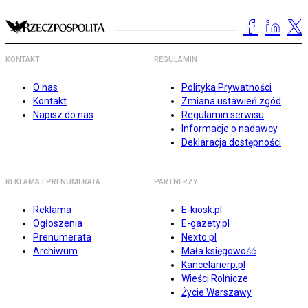
KONTAKT
REGULAMIN
O nas
Polityka Prywatności
Kontakt
Zmiana ustawień zgód
Napisz do nas
Regulamin serwisu
Informacje o nadawcy
Deklaracja dostępności
REKLAMA I PRENUMERATA
PARTNERZY
Reklama
E-kiosk.pl
Ogłoszenia
E-gazety.pl
Prenumerata
Nexto.pl
Archiwum
Mała księgowość
Kancelarierp.pl
Wieści Rolnicze
Życie Warszawy