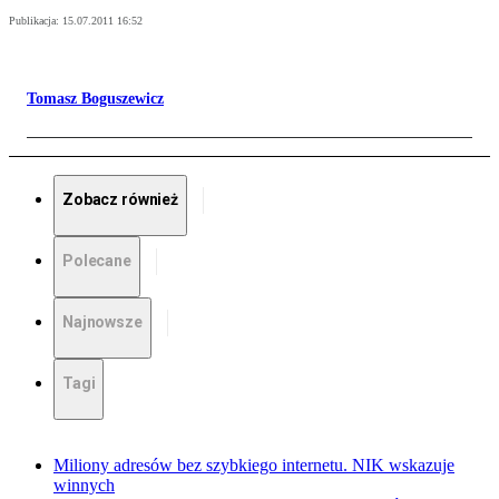
Publikacja:
15.07.2011 16:52
Tomasz Boguszewicz
Zobacz również
Polecane
Najnowsze
Tagi
Miliony adresów bez szybkiego internetu. NIK wskazuje
winnych