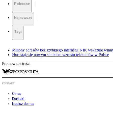
Polecane
Najnowsze
Tagi
Miliony adresów bez szybkiego internetu. NIK wskazuje winn
Hurt staje się nowym silnikiem wzrostu telekomów w Polsce
Promowane treści
KONTAKT
O nas
Kontakt
Napisz do nas