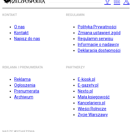
KONTAKT
REGULAMIN
O nas
Polityka Prywatności
Kontakt
Zmiana ustawień zgód
Napisz do nas
Regulamin serwisu
Informacje o nadawcy
Deklaracja dostępności
REKLAMA I PRENUMERATA
PARTNERZY
Reklama
E-kiosk.pl
Ogłoszenia
E-gazety.pl
Prenumerata
Nexto.pl
Archiwum
Mała księgowość
Kancelarierp.pl
Wieści Rolnicze
Życie Warszawy
NASZE WYDARZENIA