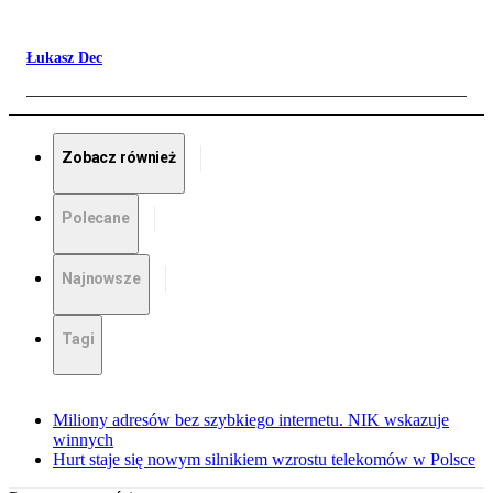
Łukasz Dec
Zobacz również
Polecane
Najnowsze
Tagi
Miliony adresów bez szybkiego internetu. NIK wskazuje
winnych
Hurt staje się nowym silnikiem wzrostu telekomów w Polsce