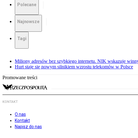
Polecane
Najnowsze
Tagi
Miliony adresów bez szybkiego internetu. NIK wskazuje winn
Hurt staje się nowym silnikiem wzrostu telekomów w Polsce
Promowane treści
KONTAKT
O nas
Kontakt
Napisz do nas