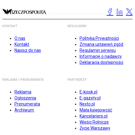
KONTAKT
REGULAMIN
O nas
Polityka Prywatności
Kontakt
Zmiana ustawień zgód
Napisz do nas
Regulamin serwisu
Informacje o nadawcy
Deklaracja dostępności
REKLAMA I PRENUMERATA
PARTNERZY
Reklama
E-kiosk.pl
Ogłoszenia
E-gazety.pl
Prenumerata
Nexto.pl
Archiwum
Mała księgowość
Kancelarierp.pl
Wieści Rolnicze
Życie Warszawy