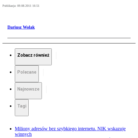
Publikacja:
09.08.2011 16:51
Dariusz Wolak
Zobacz również
Polecane
Najnowsze
Tagi
Miliony adresów bez szybkiego internetu. NIK wskazuje
winnych