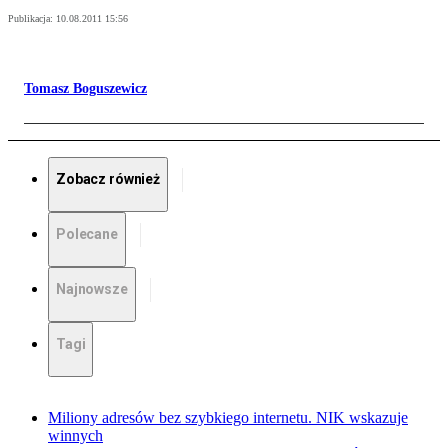
Publikacja:
10.08.2011 15:56
Tomasz Boguszewicz
Zobacz również
Polecane
Najnowsze
Tagi
Miliony adresów bez szybkiego internetu. NIK wskazuje
winnych