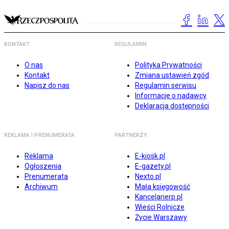
KONTAKT
REGULAMIN
O nas
Polityka Prywatności
Kontakt
Zmiana ustawień zgód
Napisz do nas
Regulamin serwisu
Informacje o nadawcy
Deklaracja dostępności
REKLAMA I PRENUMERATA
PARTNERZY
Reklama
E-kiosk.pl
Ogłoszenia
E-gazety.pl
Prenumerata
Nexto.pl
Archiwum
Mała księgowość
Kancelarierp.pl
Wieści Rolnicze
Życie Warszawy