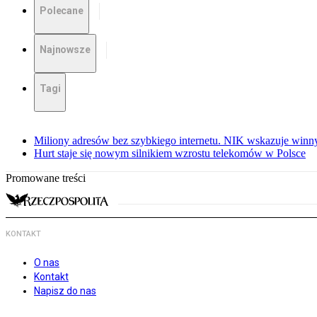
Polecane
Najnowsze
Tagi
Miliony adresów bez szybkiego internetu. NIK wskazuje winn
Hurt staje się nowym silnikiem wzrostu telekomów w Polsce
Promowane treści
KONTAKT
O nas
Kontakt
Napisz do nas