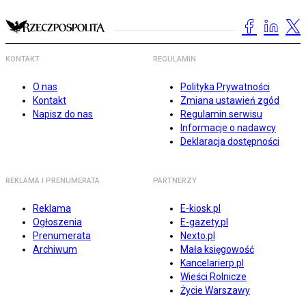
KONTAKT
REGULAMIN
O nas
Polityka Prywatności
Kontakt
Zmiana ustawień zgód
Napisz do nas
Regulamin serwisu
Informacje o nadawcy
Deklaracja dostępności
REKLAMA I PRENUMERATA
PARTNERZY
Reklama
E-kiosk.pl
Ogłoszenia
E-gazety.pl
Prenumerata
Nexto.pl
Archiwum
Mała księgowość
Kancelarierp.pl
Wieści Rolnicze
Życie Warszawy