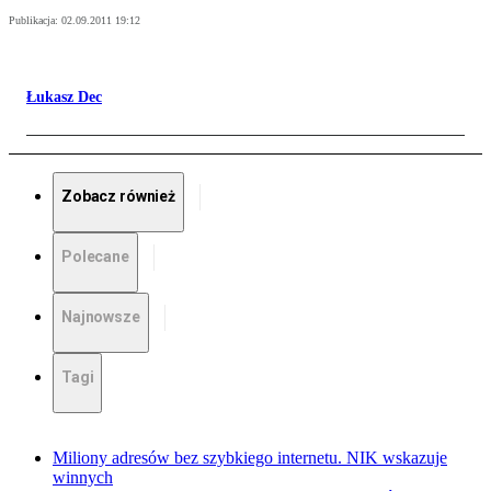
Publikacja:
02.09.2011 19:12
Łukasz Dec
Zobacz również
Polecane
Najnowsze
Tagi
Miliony adresów bez szybkiego internetu. NIK wskazuje
winnych