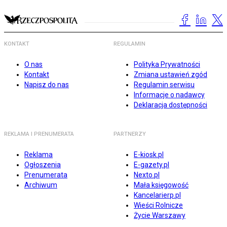
KONTAKT
REGULAMIN
O nas
Polityka Prywatności
Kontakt
Zmiana ustawień zgód
Napisz do nas
Regulamin serwisu
Informacje o nadawcy
Deklaracja dostępności
REKLAMA I PRENUMERATA
PARTNERZY
Reklama
E-kiosk.pl
Ogłoszenia
E-gazety.pl
Prenumerata
Nexto.pl
Archiwum
Mała księgowość
Kancelarierp.pl
Wieści Rolnicze
Życie Warszawy