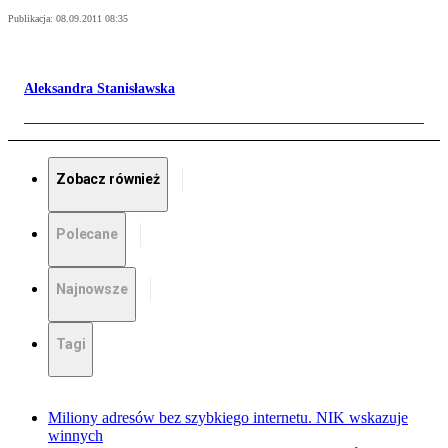
Publikacja:
08.09.2011 08:35
Aleksandra Stanisławska
Zobacz również
Polecane
Najnowsze
Tagi
Miliony adresów bez szybkiego internetu. NIK wskazuje
winnych