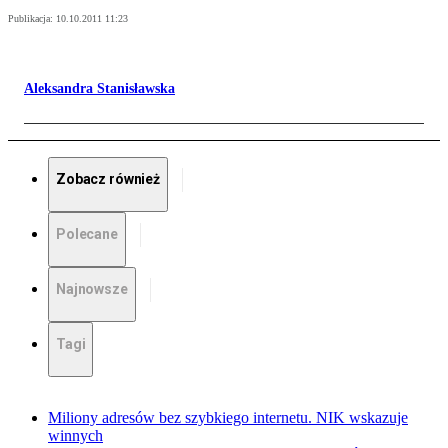
Publikacja:
10.10.2011 11:23
Aleksandra Stanisławska
Zobacz również
Polecane
Najnowsze
Tagi
Miliony adresów bez szybkiego internetu. NIK wskazuje
winnych