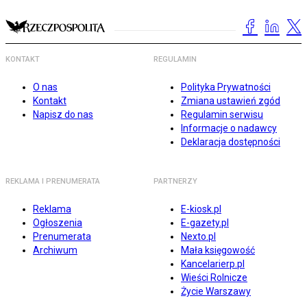
KONTAKT
REGULAMIN
O nas
Polityka Prywatności
Kontakt
Zmiana ustawień zgód
Napisz do nas
Regulamin serwisu
Informacje o nadawcy
Deklaracja dostępności
REKLAMA I PRENUMERATA
PARTNERZY
Reklama
E-kiosk.pl
Ogłoszenia
E-gazety.pl
Prenumerata
Nexto.pl
Archiwum
Mała księgowość
Kancelarierp.pl
Wieści Rolnicze
Życie Warszawy