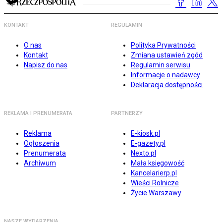
KONTAKT
REGULAMIN
O nas
Polityka Prywatności
Kontakt
Zmiana ustawień zgód
Napisz do nas
Regulamin serwisu
Informacje o nadawcy
Deklaracja dostępności
REKLAMA I PRENUMERATA
PARTNERZY
Reklama
E-kiosk.pl
Ogłoszenia
E-gazety.pl
Prenumerata
Nexto.pl
Archiwum
Mała księgowość
Kancelarierp.pl
Wieści Rolnicze
Życie Warszawy
NASZE WYDARZENIA