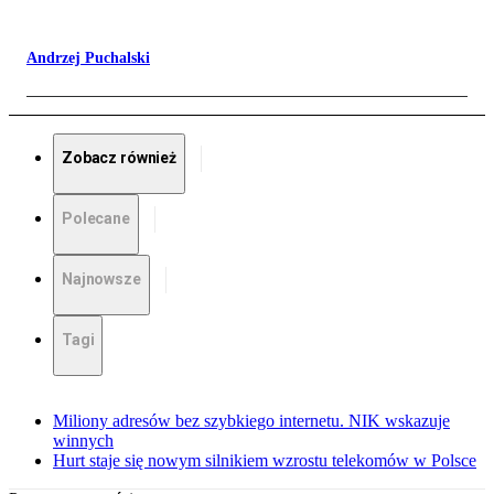
Andrzej Puchalski
Zobacz również
Polecane
Najnowsze
Tagi
Miliony adresów bez szybkiego internetu. NIK wskazuje
winnych
Hurt staje się nowym silnikiem wzrostu telekomów w Polsce