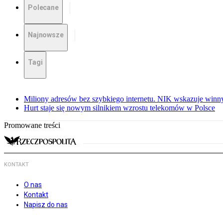
Polecane
Najnowsze
Tagi
Miliony adresów bez szybkiego internetu. NIK wskazuje winn
Hurt staje się nowym silnikiem wzrostu telekomów w Polsce
Promowane treści
KONTAKT
O nas
Kontakt
Napisz do nas