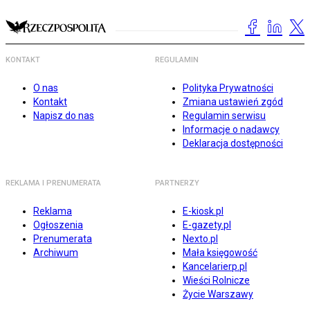
KONTAKT
REGULAMIN
O nas
Polityka Prywatności
Kontakt
Zmiana ustawień zgód
Napisz do nas
Regulamin serwisu
Informacje o nadawcy
Deklaracja dostępności
REKLAMA I PRENUMERATA
PARTNERZY
Reklama
E-kiosk.pl
Ogłoszenia
E-gazety.pl
Prenumerata
Nexto.pl
Archiwum
Mała księgowość
Kancelarierp.pl
Wieści Rolnicze
Życie Warszawy