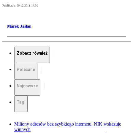
Publikacja:
09.12.2011 14:01
Marek Jaślan
Zobacz również
Polecane
Najnowsze
Tagi
Miliony adresów bez szybkiego internetu. NIK wskazuje
winnych