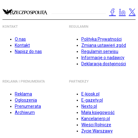
KONTAKT
REGULAMIN
O nas
Polityka Prywatności
Kontakt
Zmiana ustawień zgód
Napisz do nas
Regulamin serwisu
Informacje o nadawcy
Deklaracja dostępności
REKLAMA I PRENUMERATA
PARTNERZY
Reklama
E-kiosk.pl
Ogłoszenia
E-gazety.pl
Prenumerata
Nexto.pl
Archiwum
Mała księgowość
Kancelarierp.pl
Wieści Rolnicze
Życie Warszawy