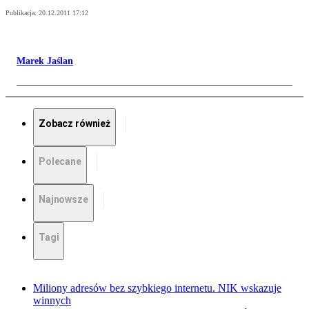
Publikacja:
20.12.2011 17:12
Marek Jaślan
Zobacz również
Polecane
Najnowsze
Tagi
Miliony adresów bez szybkiego internetu. NIK wskazuje
winnych