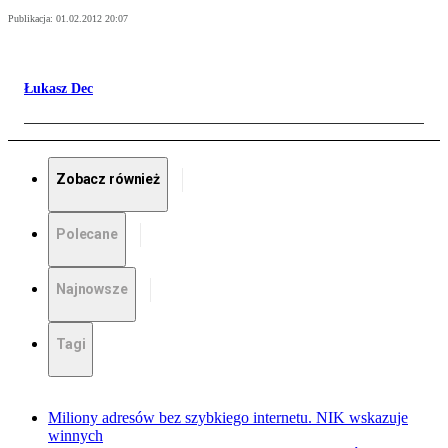
Publikacja:
01.02.2012 20:07
Łukasz Dec
Zobacz również
Polecane
Najnowsze
Tagi
Miliony adresów bez szybkiego internetu. NIK wskazuje
winnych