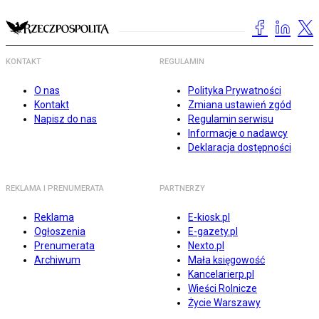
KONTAKT
REGULAMIN
O nas
Polityka Prywatności
Kontakt
Zmiana ustawień zgód
Napisz do nas
Regulamin serwisu
Informacje o nadawcy
Deklaracja dostępności
REKLAMA I PRENUMERATA
PARTNERZY
Reklama
E-kiosk.pl
Ogłoszenia
E-gazety.pl
Prenumerata
Nexto.pl
Archiwum
Mała księgowość
Kancelarierp.pl
Wieści Rolnicze
Życie Warszawy