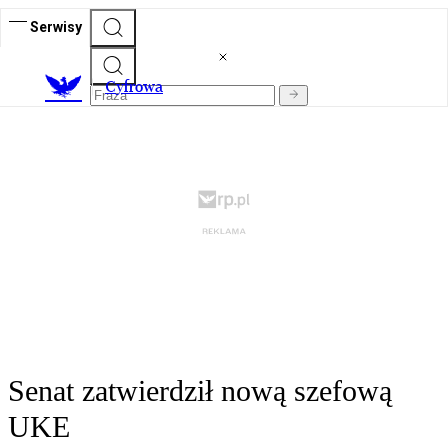
Serwisy
C
yfrowa
Senat zatwierdził nową szefową
UKE