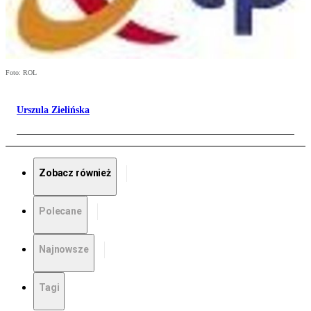
Foto: ROL
Urszula Zielińska
Zobacz również
Polecane
Najnowsze
Tagi