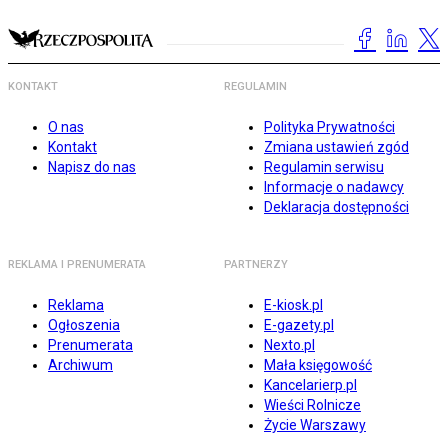
KONTAKT
REGULAMIN
O nas
Polityka Prywatności
Kontakt
Zmiana ustawień zgód
Napisz do nas
Regulamin serwisu
Informacje o nadawcy
Deklaracja dostępności
REKLAMA I PRENUMERATA
PARTNERZY
Reklama
E-kiosk.pl
Ogłoszenia
E-gazety.pl
Prenumerata
Nexto.pl
Archiwum
Mała księgowość
Kancelarierp.pl
Wieści Rolnicze
Życie Warszawy