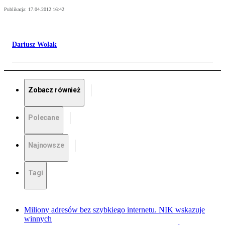
Publikacja:
17.04.2012 16:42
Dariusz Wolak
Zobacz również
Polecane
Najnowsze
Tagi
Miliony adresów bez szybkiego internetu. NIK wskazuje
winnych