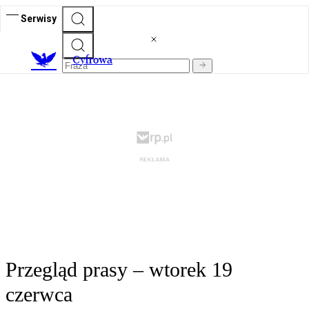
Serwisy
C
yfrowa
Przegląd prasy – wtorek 19
czerwca