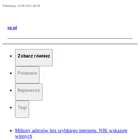
Publikacja:
19.06.2012 08:30
rp.pl
Zobacz również
Polecane
Najnowsze
Tagi
Miliony adresów bez szybkiego internetu. NIK wskazuje
winnych