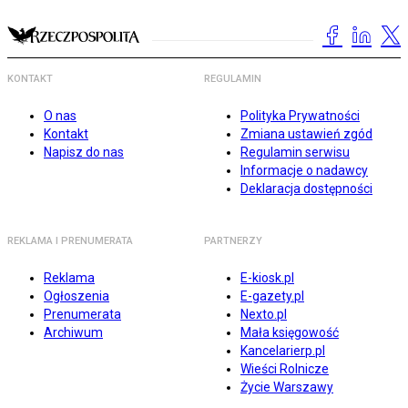
KONTAKT
REGULAMIN
O nas
Polityka Prywatności
Kontakt
Zmiana ustawień zgód
Napisz do nas
Regulamin serwisu
Informacje o nadawcy
Deklaracja dostępności
REKLAMA I PRENUMERATA
PARTNERZY
Reklama
E-kiosk.pl
Ogłoszenia
E-gazety.pl
Prenumerata
Nexto.pl
Archiwum
Mała księgowość
Kancelarierp.pl
Wieści Rolnicze
Życie Warszawy