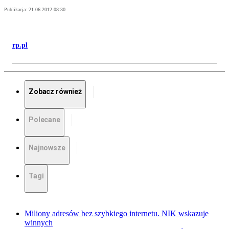
Publikacja:
21.06.2012 08:30
rp.pl
Zobacz również
Polecane
Najnowsze
Tagi
Miliony adresów bez szybkiego internetu. NIK wskazuje
winnych