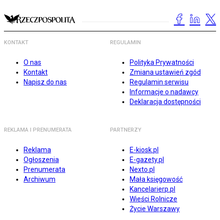
KONTAKT
REGULAMIN
O nas
Polityka Prywatności
Kontakt
Zmiana ustawień zgód
Napisz do nas
Regulamin serwisu
Informacje o nadawcy
Deklaracja dostępności
REKLAMA I PRENUMERATA
PARTNERZY
Reklama
E-kiosk.pl
Ogłoszenia
E-gazety.pl
Prenumerata
Nexto.pl
Archiwum
Mała księgowość
Kancelarierp.pl
Wieści Rolnicze
Życie Warszawy