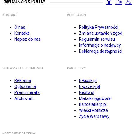
KONTAKT
REGULAMIN
O nas
Polityka Prywatności
Kontakt
Zmiana ustawień zgód
Napisz do nas
Regulamin serwisu
Informacje o nadawcy
Deklaracja dostępności
REKLAMA I PRENUMERATA
PARTNERZY
Reklama
E-kiosk.pl
Ogłoszenia
E-gazety.pl
Prenumerata
Nexto.pl
Archiwum
Mała księgowość
Kancelarierp.pl
Wieści Rolnicze
Życie Warszawy
NASZE WYDARZENIA