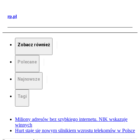
rp.pl
Zobacz również
Polecane
Najnowsze
Tagi
Miliony adresów bez szybkiego internetu. NIK wskazuje
winnych
Hurt staje się nowym silnikiem wzrostu telekomów w Polsce