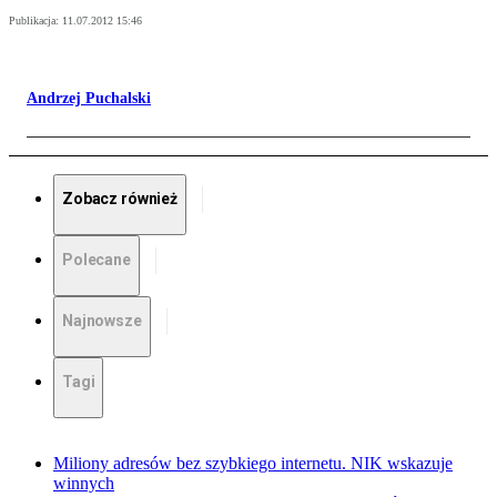
Publikacja:
11.07.2012 15:46
Andrzej Puchalski
Zobacz również
Polecane
Najnowsze
Tagi
Miliony adresów bez szybkiego internetu. NIK wskazuje
winnych