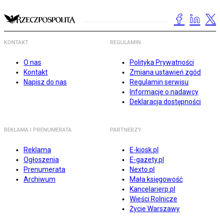
KONTAKT
REGULAMIN
O nas
Polityka Prywatności
Kontakt
Zmiana ustawień zgód
Napisz do nas
Regulamin serwisu
Informacje o nadawcy
Deklaracja dostępności
REKLAMA I PRENUMERATA
PARTNERZY
Reklama
E-kiosk.pl
Ogłoszenia
E-gazety.pl
Prenumerata
Nexto.pl
Archiwum
Mała księgowość
Kancelarierp.pl
Wieści Rolnicze
Życie Warszawy