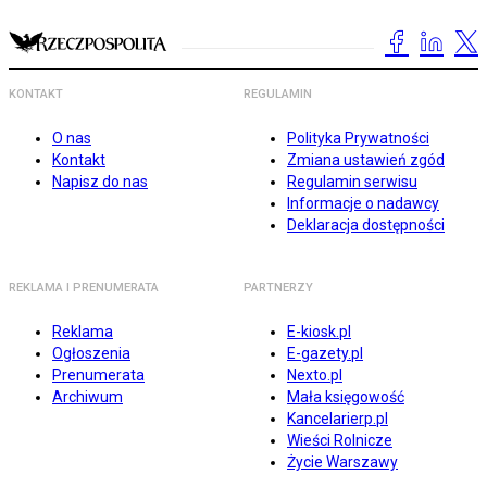
KONTAKT
REGULAMIN
O nas
Polityka Prywatności
Kontakt
Zmiana ustawień zgód
Napisz do nas
Regulamin serwisu
Informacje o nadawcy
Deklaracja dostępności
REKLAMA I PRENUMERATA
PARTNERZY
Reklama
E-kiosk.pl
Ogłoszenia
E-gazety.pl
Prenumerata
Nexto.pl
Archiwum
Mała księgowość
Kancelarierp.pl
Wieści Rolnicze
Życie Warszawy