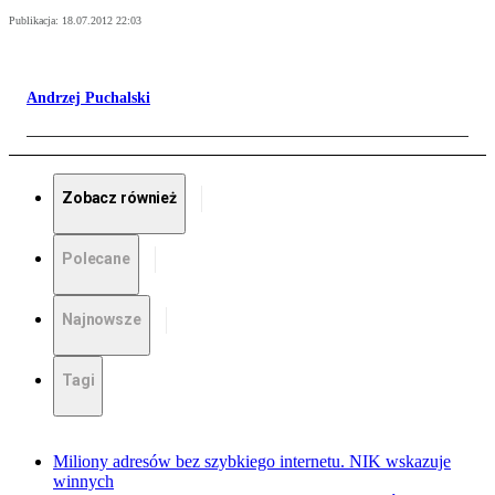
Publikacja:
18.07.2012 22:03
Andrzej Puchalski
Zobacz również
Polecane
Najnowsze
Tagi
Miliony adresów bez szybkiego internetu. NIK wskazuje
winnych