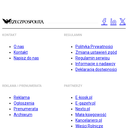
KONTAKT
REGULAMIN
O nas
Polityka Prywatności
Kontakt
Zmiana ustawień zgód
Napisz do nas
Regulamin serwisu
Informacje o nadawcy
Deklaracja dostępności
REKLAMA I PRENUMERATA
PARTNERZY
Reklama
E-kiosk.pl
Ogłoszenia
E-gazety.pl
Prenumerata
Nexto.pl
Archiwum
Mała księgowość
Kancelarierp.pl
Wieści Rolnicze