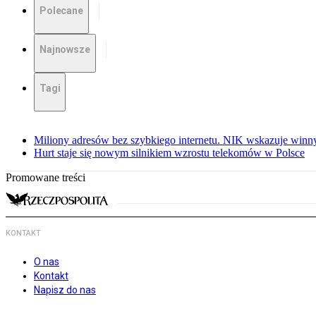
Polecane
Najnowsze
Tagi
Miliony adresów bez szybkiego internetu. NIK wskazuje winn
Hurt staje się nowym silnikiem wzrostu telekomów w Polsce
Promowane treści
KONTAKT
O nas
Kontakt
Napisz do nas