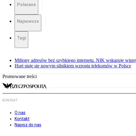
Polecane
Najnowsze
Tagi
Miliony adresów bez szybkiego internetu. NIK wskazuje winn
Hurt staje się nowym silnikiem wzrostu telekomów w Polsce
Promowane treści
KONTAKT
O nas
Kontakt
Napisz do nas