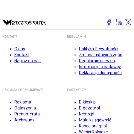
KONTAKT
REGULAMIN
O nas
Polityka Prywatności
Kontakt
Zmiana ustawień zgód
Napisz do nas
Regulamin serwisu
Informacje o nadawcy
Deklaracja dostępności
REKLAMA I PRENUMERATA
PARTNERZY
Reklama
E-kiosk.pl
Ogłoszenia
E-gazety.pl
Prenumerata
Nexto.pl
Archiwum
Mała księgowość
Kancelarierp.pl
Wieści Rolnicze