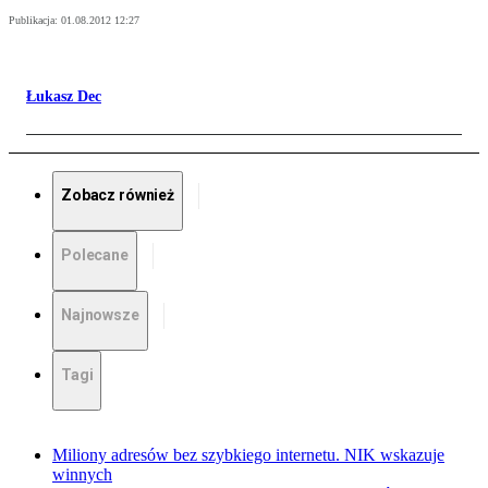
Publikacja:
01.08.2012 12:27
Łukasz Dec
Zobacz również
Polecane
Najnowsze
Tagi
Miliony adresów bez szybkiego internetu. NIK wskazuje
winnych