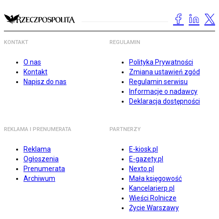
KONTAKT
REGULAMIN
O nas
Polityka Prywatności
Kontakt
Zmiana ustawień zgód
Napisz do nas
Regulamin serwisu
Informacje o nadawcy
Deklaracja dostępności
REKLAMA I PRENUMERATA
PARTNERZY
Reklama
E-kiosk.pl
Ogłoszenia
E-gazety.pl
Prenumerata
Nexto.pl
Archiwum
Mała księgowość
Kancelarierp.pl
Wieści Rolnicze
Życie Warszawy